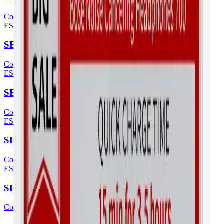
Cod.
15255
ESL 2.9" con pulsante
SE-290A
Cod.
15256
ESL 4.2"
SE-420RY
Cod.
15259
ESL 5.83"
SE-583RY
Cod.
15261
ESL 11.6"
SE-1160R
Cod.
15262