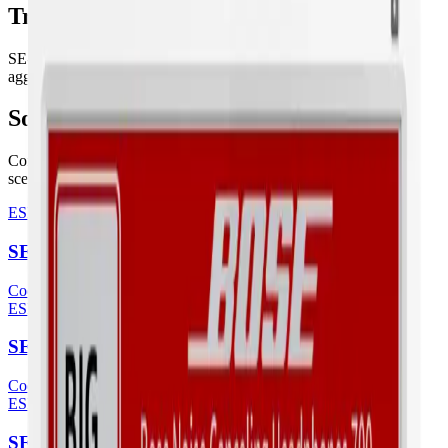
Trigger e workflow
SE-290A aggiunge il pulsante per attivare eventi come picking,
aggiornamento quantità, richiesta riordino o conferma operatore.
Software e rete
Con ESL Web Server puoi integrare dati da database e gestire
scenari con più base station, roaming e load balancing.
ESL 2.1"
SE-214RY
Cod.
14561
ESL 2.1" Freezer
SE-214F
Cod.
15251
ESL 2.9"
SE-290RY