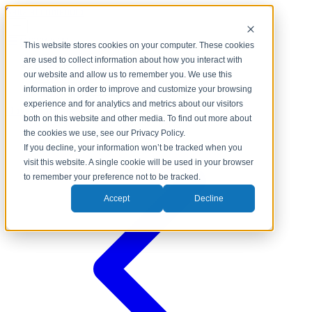
Salta al contenuto
OPTICON
This website stores cookies on your computer. These cookies
are used to collect information about how you interact with
Barcode Scanner
our website and allow us to remember you. We use this
Etichette Elettroniche
information in order to improve and customize your browsing
experience and for analytics and metrics about our visitors
Dove Comprare
Toggle theme
both on this website and other media. To find out more about
the cookies we use, see our Privacy Policy.
If you decline, your information won’t be tracked when you
visit this website. A single cookie will be used in your browser
to remember your preference not to be tracked.
Accept
Decline