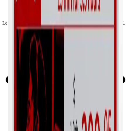
Hai scelto le etichette? Ora serve la
stazione base.
Le EBS gestiscono la comunicazione wireless con tutte le tue ESL