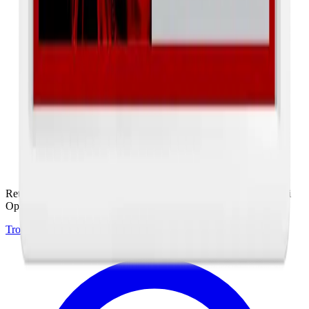
Trova un rivenditore certificato
Rete di partner autorizzati per assistenza tecnica e vendita prodotti
Opticon
Trova Rivenditore