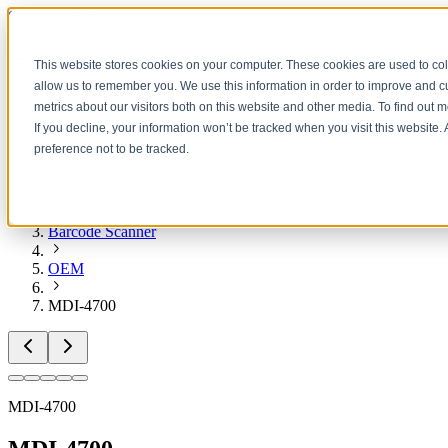
Salta al contenuto
OPTICON
This website stores cookies on your computer. These cookies are used to col
allow us to remember you. We use this information in order to improve and 
Barcode Scanner
metrics about our visitors both on this website and other media. To find out 
Etichette Elettroniche
If you decline, your information won’t be tracked when you visit this website
preference not to be tracked.
Dove Comprare
Toggle theme
Home
Barcode Scanner
OEM
MDI-4700
MDI-4700