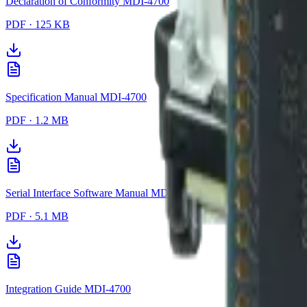
Declaration of Conformity MDI-4700
PDF
·
125 KB
Specification Manual MDI-4700
PDF
·
1.2 MB
Serial Interface Software Manual MDI-4700
PDF
·
5.1 MB
Integration Guide MDI-4700