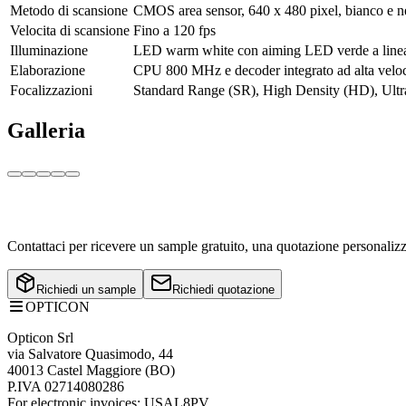
Metodo di scansione
CMOS area sensor, 640 x 480 pixel, bianco e n
Velocita di scansione
Fino a 120 fps
Illuminazione
LED warm white con aiming LED verde a linea
Elaborazione
CPU 800 MHz e decoder integrato ad alta veloc
Focalizzazioni
Standard Range (SR), High Density (HD), Ult
Galleria
Interessato all'MDI-4700?
Contattaci per ricevere un sample gratuito, una quotazione personalizz
Richiedi un sample
Richiedi quotazione
OPTICON
Opticon Srl
via Salvatore Quasimodo, 44
40013 Castel Maggiore (BO)
P.IVA 02714080286
For electronic invoices: USAL8PV